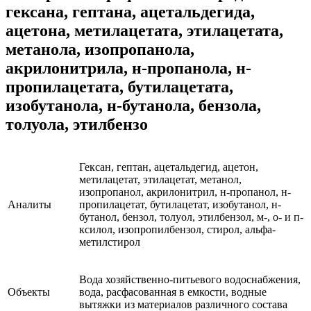
гексана, гептана, ацетальдегида,
ацетона, метилацетата, этилацетата,
метанола, изопропанола,
акрилонитрила, н-пропанола, н-
пропилацетата, бутилацетата,
изобутанола, н-бутанола, бензола,
толуола, этилбензо
Гексан, гептан, ацетальдегид, ацетон,
метилацетат, этилацетат, метанол,
изопропанол, акрилонитрил, н-пропанол, н-
Аналиты
пропилацетат, бутилацетат, изобутанол, н-
бутанол, бензол, толуол, этилбензол, м-, о- и п-
ксилол, изопропилбензол, стирол, альфа-
метилстирол
Вода хозяйственно-питьевого водоснабжения,
Объекты
вода, расфасованная в емкости, водные
вытяжки из материалов различного состава