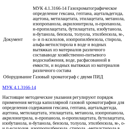
МУК 4.1.3166-14 Газохроматографическое
определение гексана, гептана, ацетальдегида,
ацетона, метилацетата, этилацетата, метанола,
изопропанола, акрилонитрила, н-пропанола,
н-пропилацетата, бутилацетата, изобутанола,
н-бутанола, бензола, толуола, этилбензола, м-,
Документ
о- и п-ксилолов, изопропилбензола, стирола,
альфа-метилстирола в воде и водных
вытяжках из материалов различного
состававоде хозяйственно-питьевого
водоснабжения, воде, расфасованной в
емкости, и водных вытяжках из материалов
различного состава
Оборудование
Газовый хроматограф с двумя ПИД
МУК 4.1.3166-14
Настоящие методические указания регулируют порядок
применения метода капиллярной газовой хроматографии для
определения содержания гексана, гептана, ацетальдегида,
ацетона, метилацетата, этилацетата, метанола, изопропанола,
акрилонитрила, н-пропанола, н-пропилацетата, бутилацетата,
изобутанола, н-бутанола, бензола, толуола, этилбензола, м-, о-
и п-ксилолов, изопропилбензола, стирола, -метилстирола в