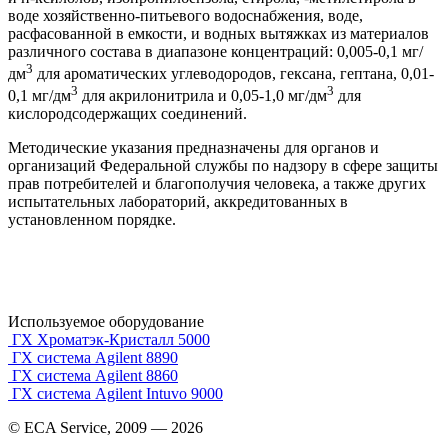
воде хозяйственно-питьевого водоснабжения, воде,
расфасованной в емкости, и водных вытяжках из материалов
различного состава в диапазоне концентраций: 0,005-0,1 мг/
3
дм
для ароматических углеводородов, гексана, гептана, 0,01-
3
3
0,1 мг/дм
для акрилонитрила и 0,05-1,0 мг/дм
для
кислородсодержащих соединений.
Методические указания предназначены для органов и
организаций Федеральной службы по надзору в сфере защиты
прав потребителей и благополучия человека, а также других
испытательных лабораторий, аккредитованных в
установленном порядке.
Используемое оборудование
ГХ Хроматэк-Кристалл 5000
ГХ система Agilent 8890
ГХ система Agilent 8860
ГХ система Agilent Intuvo 9000
© ECA Service, 2009 —
2026