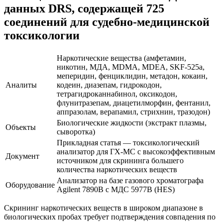
данных DRS, содержащей 725
соединений для судебно-медицинской
токсикологии
Наркотические вещества (амфетамин,
никотин, МДА, MDMA, MDEA, SKF-525a,
меперидин, фенциклидин, метадон, кокаин,
Аналиты
кодеин, диазепам, гидрокодон,
тетрагидроканнабинол, оксикодон,
флунитразепам, диацетилморфин, фентанил,
аппразолам, верапамил, стрихнин, тразодон)
Биологические жидкости (экстракт плазмы,
Объекты
сыворотка)
Прикладная статья — токсикологический
анализатор для ГХ-МС с высокоэффективным
Документ
источником для скрининга большего
количества наркотических веществ
Анализатор на базе газового хроматографа
Оборудование
Agilent 7890B с МДС 5977B (HES)
Скрининг наркотических веществ в широком диапазоне в
биологических пробах требует подтверждения совпадения по