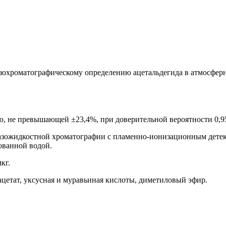
азохроматографическому определению ацетальдегида в атмосфер
, не превышающей ±23,4%, при доверительной вероятности 0,9
азожидкостной хроматографии с пламенно-ионизационным детек
ованной водой.
кг.
цетат, уксусная и муравьиная кислоты, диметиловый эфир.