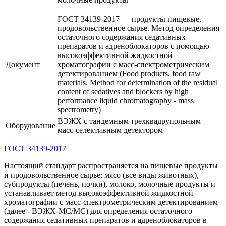
ГОСТ 34139-2017 — продукты пищевые,
продовольственное сырье. Метод определения
остаточного содержания седативных
препаратов и адреноблокаторов с помощью
высокоэффективной жидкостной
Документ
хроматографии с масс-спектрометрическим
детектированием (Food products, food raw
materials. Method for determination of the residual
content of sedatives and blockers by high
performance liquid chromatography - mass
spectrometry)
ВЭЖХ с тандемным трехквадрупольным
Оборудование
масс-селективным детектором
ГОСТ 34139-2017
Настоящий стандарт распространяется на пищевые продукты
и продовольственное сырье: мясо (все виды животных),
субпродукты (печень, почки), молоко, молочные продукты и
устанавливает метод высокоэффективной жидкостной
хроматографии с масс-спектрометрическим детектированием
(далее - ВЭЖХ-МС/МС) для определения остаточного
содержания седативных препаратов и адреноблокаторов в