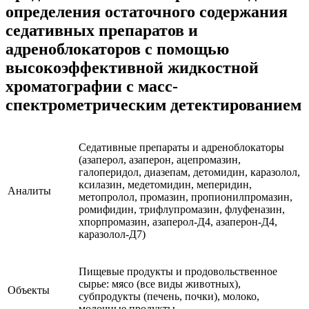
определения остаточного содержания
седативных препаратов и
адреноблокаторов с помощью
высокоэффективной жидкостной
хроматографии с масс-
спектрометрическим детектированием
Седативные препараты и адреноблокаторы
(азаперол, азаперон, ацепромазин,
галоперидол, диазепам, детомидин, каразолол,
ксилазин, медетомидин, меперидин,
Аналиты
метопролол, промазин, пропионилпромазин,
ромифидин, трифлупромазин, флуфеназин,
хпорпромазин, азаперол-Д4, азаперон-Д4,
каразолол-Д7)
Пищевые продукты и продовольственное
сырье: мясо (все виды животных),
Объекты
субпродукты (печень, почки), молоко,
молочные продукты