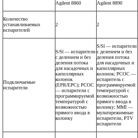
Agilent 8860
Agilent 8890
Количество
устанавливаемых
2
2
испарителей
S/Sl — испарители
S/Sl — испарители
с делением и без
с делением и без
деления потока
деления потока
для насадочных и
для насадочных и
капиллярных
капиллярных
колонок; PCOC —
колонок
испаритель с
Подключаемые
(EPR/EPC); PCOC
программируемой
испарители
— испарители с
температурой с
программируемой
возможностью
температурой с
прямого ввода в
возможностью
колонку; MMI —
прямого ввода в
мультирежимные
колонку
испарители, PTV
испарители