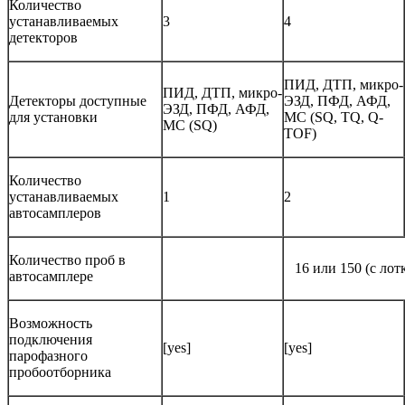
Количество
устанавливаемых
3
4
детекторов
ПИД, ДТП, микро-
ПИД, ДТП, микро-
Детекторы доступные
ЭЗД, ПФД, АФД,
ЭЗД, ПФД, АФД,
для установки
МС (SQ, TQ, Q-
МС (SQ)
TOF)
Количество
устанавливаемых
1
2
автосамплеров
Количество проб в
16 или 150 (с лот
автосамплере
Возможность
подключения
[yes]
[yes]
парофазного
пробоотборника