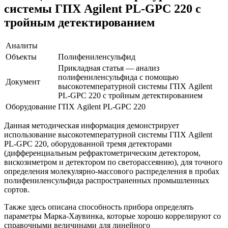
системы ГПХ Agilent PL-GPC 220 с
тройным детектированием
Аналиты
Объекты
Полифениленсульфид
Прикладная статья — анализ
полифениленсульфида с помощью
Документ
высокотемпературной системы ГПХ Agilent
PL-GPC 220 с тройным детектированием
Оборудование
ГПХ Agilent PL-GPC 220
Данная методическая информация демонстрирует
использование высокотемпературной системы ГПХ Agilent
PL-GPC 220, оборудованной тремя детекторами
(дифференциальным рефрактометрическим детектором,
вискозиметром и детектором по светорассеянию), для точного
определения молекулярно-массового распределения в пробах
полифениленсульфида распространенных промышленных
сортов.
Также здесь описана способность прибора определять
параметры Марка-Хаувинка, которые хорошо коррелируют со
справочными величинами для линейного