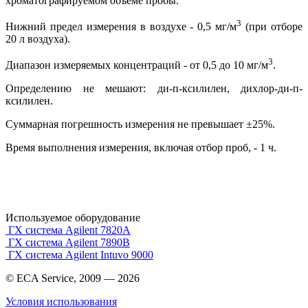
хроматографируемом объеме пробы.
3
Нижний предел измерения в воздухе - 0,5 мг/м
(при отборе
20 л воздуха).
3
Диапазон измеряемых концентраций - от 0,5 до 10 мг/м
.
Определению не мешают: ди-п-ксилилен, дихлор-ди-п-
ксилилен.
Суммарная погрешность измерения не превышает ±25%.
Время выполнения измерения, включая отбор проб, - 1 ч.
Используемое оборудование
ГХ система Agilent 7820A
ГХ система Agilent 7890B
ГХ система Agilent Intuvo 9000
© ECA Service, 2009 —
2026
Условия использования