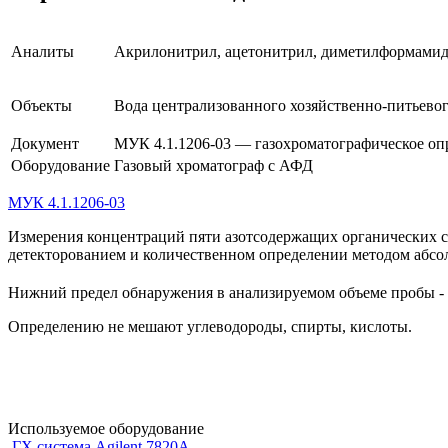
Аналиты
Акрилонитрил, ацетонитрил, диметилформамид
Объекты
Вода централизованного хозяйственно-питьево
Документ
МУК 4.1.1206-03 — газохроматографическое оп
Оборудование
Газовый хроматограф с АФД
МУК 4.1.1206-03
Измерения концентраций пяти азотсодержащих органических с
детекторованием и количественном определении методом абсо
Нижний предел обнаружения в анализируемом объеме пробы - 
Определению не мешают углеводороды, спирты, кислоты.
Используемое оборудование
ГХ система Agilent 7820A