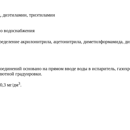
, диэтиламин, триэтиламин
го водоснабжения
ределение акрилонитрила, ацетонитрила, диметилформамида, ди
оединений основано на прямом вводе воды в испаритель, газох
лютной градуировки.
3
0,3 мг/дм
.