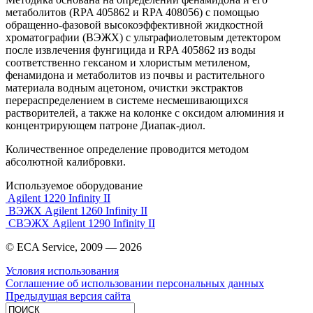
метаболитов (RPA 405862 и RPA 408056) с помощью
обращенно-фазовой высокоэффективной жидкостной
хроматографии (ВЭЖХ) с ультрафиолетовым детектором
после извлечения фунгицида и RPA 405862 из воды
соответственно гексаном и хлористым метиленом,
фенамидона и метаболитов из почвы и растительного
материала водным ацетоном, очистки экстрактов
перераспределением в системе несмешивающихся
растворителей, а также на колонке с оксидом алюминия и
концентрирующем патроне Диапак-диол.
Количественное определение проводится методом
абсолютной калибровки.
Используемое оборудование
Agilent 1220 Infinity II
ВЭЖХ Agilent 1260 Infinity II
СВЭЖХ Agilent 1290 Infinity II
© ECA Service, 2009 —
2026
Условия использования
Соглашение об использовании персональных данных
Предыдущая версия сайта