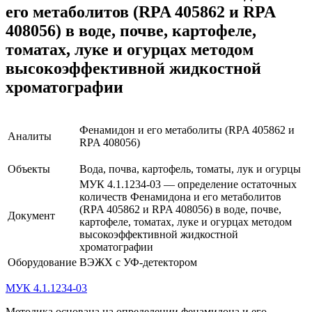
его метаболитов (RPA 405862 и RPA
408056) в воде, почве, картофеле,
томатах, луке и огурцах методом
высокоэффективной жидкостной
хроматографии
Фенамидон и его метаболиты (RPA 405862 и
Аналиты
RPA 408056)
Объекты
Вода, почва, картофель, томаты, лук и огурцы
МУК 4.1.1234-03 — определение остаточных
количеств Фенамидона и его метаболитов
(RPA 405862 и RPA 408056) в воде, почве,
Документ
картофеле, томатах, луке и огурцах методом
высокоэффективной жидкостной
хроматографии
Оборудование
ВЭЖХ с УФ-детектором
МУК 4.1.1234-03
Методика основана на определении фенамидона и его