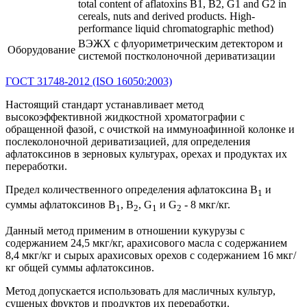
total content of aflatoxins B1, B2, G1 and G2 in
cereals, nuts and derived products. High-
performance liquid chromatographic method)
ВЭЖХ с флуориметрическим детектором и
Оборудование
системой постколоночной дериватизации
ГОСТ 31748-2012 (ISO 16050:2003)
Настоящий стандарт устанавливает метод
высокоэффективной жидкостной хроматографии с
обращенной фазой, с очисткой на иммуноафинной колонке и
послеколоночной дериватизацией, для определения
афлатоксинов в зерновых культурах, орехах и продуктах их
переработки.
Предел количественного определения афлатоксина B
и
1
суммы афлатоксинов B
, B
, G
и G
- 8 мкг/кг.
1
2
1
2
Данный метод применим в отношении кукурузы с
содержанием 24,5 мкг/кг, арахисового масла с содержанием
8,4 мкг/кг и сырых арахисовых орехов с содержанием 16 мкг/
кг общей суммы афлатоксинов.
Метод допускается использовать для масличных культур,
сушеных фруктов и продуктов их переработки.