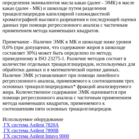
определения эквивалентов масла какао (далее - ЭМК) в масле
какао (далее - МК) и шоколаде путем разделения
триацилглицеридов капиллярной газожидкостной
хроматографией высокого разрешения и последующей оценки
данных при помощи регрессионного анализа с частичным
применением метода наименьших квадратов.
Примечание - Наличие ЭМК в МК и шоколаде ниже уровня
0,6% (при допущении, что содержание жиров в шоколаде
составляет 30%) может быть определено по методу,
приведенному в ISO 23275-1. Различие методов состоит в
количестве отдельных триацилглицеридов, используемых для
обработки данных и в математической оценке данных.
Наличие ЭМК устанавливают при помощи линейного
регрессионного анализа, применяемого к соотношениям трех
основных триацилглицеридовых* фракций анализируемого
жира. Количественное содержание ЭМК оценивается при
помощи регрессионного анализа с частичным применением
метода наименьших квадратов, применяемого к
соотношениям пяти основных триацилглицеридов.
Используемое оборудование
ГХ система Agilent 7820A
ГХ система Agilent 7890B
ГХ система Agilent Intuvo 9000