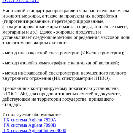
ГОСТ 31754-2012
Настоящий стандарт распространяется на растительные масла
и животные жиры, а также на продукты их переработки
(гидрогенизированные, переэтерифицированные,
фракционированные жиры и масла, спреды, топленые смеси,
маргарины и др.), (далее - жировые продукты) и
устанавливает следующие методы определения массовой доли
трансизомеров жирных кислот:
- метод инфракрасной спектрометрии (ИК-спектрометрии);
- метод газовой хроматографии с капиллярной колонкой;
- метод инфракрасной спектрометрии нарушенного полного
внутреннего отражения (ИК-спектрометрии НПВО).
Требования к контролируемому показателю установлены
в ГОСТ 240, для спредов и топленых смесей в документе,
действующем на территории государства, принявшего
стандарт.
Используемое оборудование
ГХ система Agilent 7820A
ГХ система Agilent 7890B
ГХ система Agilent Intuvo 9000