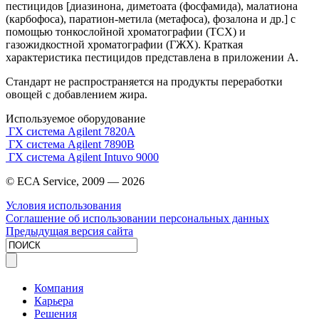
пестицидов [диазинона, диметоата (фосфамида), малатиона
(карбофоса), паратион-метила (метафоса), фозалона и др.] с
помощью тонкослойной хроматографии (ТСХ) и
газожидкостной хроматографии (ГЖХ). Краткая
характеристика пестицидов представлена в приложении А.
Стандарт не распространяется на продукты переработки
овощей с добавлением жира.
Используемое оборудование
ГХ система Agilent 7820A
ГХ система Agilent 7890B
ГХ система Agilent Intuvo 9000
© ECA Service, 2009 —
2026
Условия использования
Соглашение об использовании персональных данных
Предыдущая версия сайта
Компания
Карьера
Решения