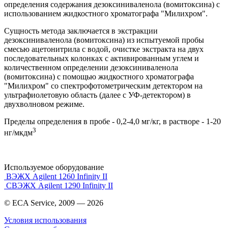
определения содержания дезоксиниваленола (вомитоксина) с
использованием жидкостного хроматографа "Милихром".
Сущность метода заключается в экстракции
дезоксиниваленола (вомитоксина) из испытуемой пробы
смесью ацетонитрила с водой, очистке экстракта на двух
последовательных колонках с активированным углем и
количественном определении дезоксиниваленола
(вомитоксина) с помощью жидкостного хроматографа
"Милихром" со спектрофотометрическим детектором на
ультрафиолетовую область (далее с УФ-детектором) в
двухволновом режиме.
Пределы определения в пробе - 0,2-4,0 мг/кг, в растворе - 1-20
3
нг/мкдм
Используемое оборудование
ВЭЖХ Agilent 1260 Infinity II
СВЭЖХ Agilent 1290 Infinity II
© ECA Service, 2009 —
2026
Условия использования