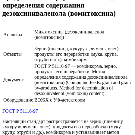
определения содержания
дезоксиниваленола (вомитоксина)
Микотоксины (
дезоксиниваленол
Аналиты
(вомитоксин)
)
Зерно (пшеница, кукуруза, ячмень, овес),
Объекты
продукты его переработки (мука, крупа,
отруби и др.), комбикорма
ГОСТ Р 51116-97 — комбикорма, зерно,
продукты его переработки. Метод
определения содержания дезоксиниваленола
Документ
(вомитоксина) (Compound feeds, grain and grain
by-products. Method for determination of
desoxinivalenol (vomitoxin) content)
Оборудование
ВЭЖХ с УФ-детектором
ГОСТ Р 51116-97
Настоящий стандарт распространяется на зерно (пшеницу,
кукурузу, ячмень, овес), продукты его переработки (муку,
крупу, отруби и др.), комбикорма и устанавливает метод