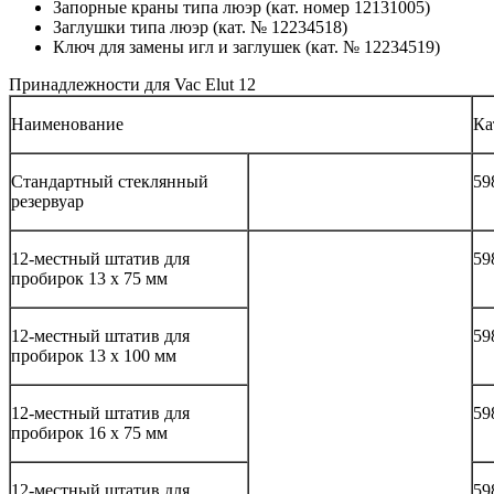
Запорные краны типа люэр (кат. номер 12131005)
Заглушки типа люэр (кат. № 12234518)
Ключ для замены игл и заглушек (кат. № 12234519)
Принадлежности для Vac Elut 12
Наименование
Ка
Стандартный стеклянный
59
резервуар
12-местный штатив для
59
пробирок 13 х 75 мм
12-местный штатив для
59
пробирок 13 х 100 мм
12-местный штатив для
59
пробирок 16 х 75 мм
12-местный штатив для
59