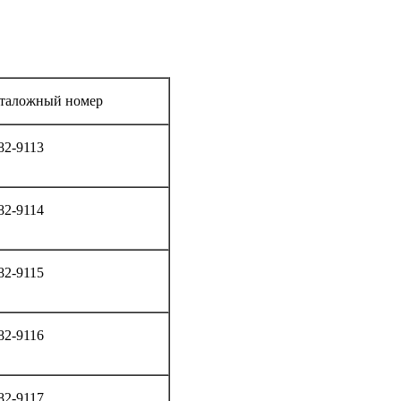
таложный номер
82-9113
82-9114
82-9115
82-9116
82-9117